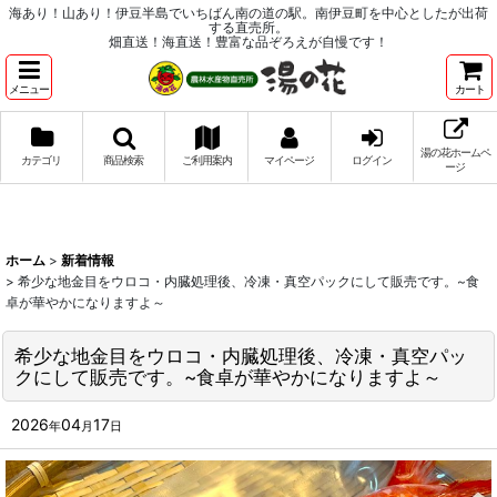
海あり！山あり！伊豆半島でいちばん南の道の駅。南伊豆町を中心としたが出荷
する直売所。
畑直送！海直送！豊富な品ぞろえが自慢です！
メニュー
カート
湯の花ホームペ
カテゴリ
商品検索
ご利用案内
マイページ
ログイン
ージ
ホーム
>
新着情報
>
希少な地金目をウロコ・内臓処理後、冷凍・真空パックにして販売です。~食
卓が華やかになりますよ～
希少な地金目をウロコ・内臓処理後、冷凍・真空パッ
クにして販売です。~食卓が華やかになりますよ～
2026
04
17
年
月
日