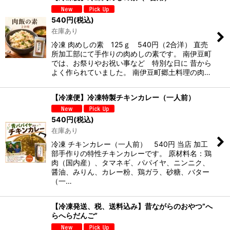
並び順
:
540
円
(税込)
在庫あり
絞り込む
冷凍 肉めしの素 125ｇ 540円（2合洋） 直売
所加工部にて手作りの肉めしの素です。 南伊豆町
では、お祭りやお祝い事など 特別な日に 昔から
よく作られていました。 南伊豆町郷土料理の肉…
【冷凍便】冷凍特製チキンカレー（一人前）
540
円
(税込)
在庫あり
冷凍 チキンカレー（一人前） 540円 当店 加工
部手作りの特性チキンカレーです。 原材料名：鶏
肉（国内産）、タマネギ、パパイヤ、ニンニク、
醤油、みりん、カレー粉、鶏ガラ、砂糖、バター
（一…
【冷凍発送、税、送料込み】昔ながらのおやつ”へ
らへらだんご”