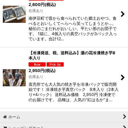
2,600
円
(税込)
在庫あり
南伊豆町で昔から食べられていた郷土おやつ。食
べるとおいしくてへらへら笑ってしまうとか…。
秘伝のごまだれがおいしい、平たい形のお団子で
す。 1箱に、4個入りの真空パックが3パック入っ
ています。合計12…
【冷凍発送、税、送料込み】湯の花冷凍焼き芋8
本入り
2,950
円
(税込)
在庫あり
直売所でも大人気の焼き芋を冷凍パックで販売開
始です！ 冷凍焼き芋真空パック 8本入り（2本入
り×4パック） 送料込み価格 2,950円 冷凍便で
のお届けです。 品種は、人気の"紅はるか"ま…
ホーム
ショッピングカート