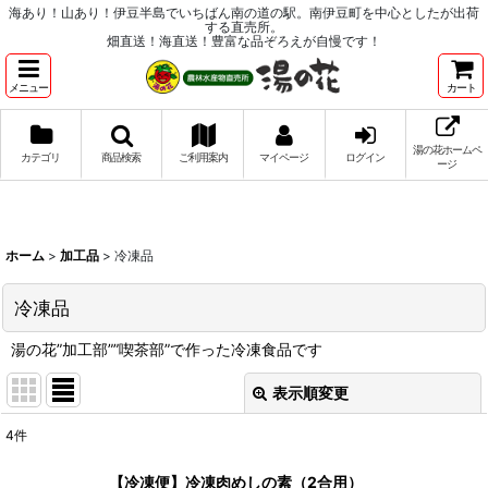
海あり！山あり！伊豆半島でいちばん南の道の駅。南伊豆町を中心としたが出荷
する直売所。
畑直送！海直送！豊富な品ぞろえが自慢です！
メニュー
カート
湯の花ホームペ
カテゴリ
商品検索
ご利用案内
マイページ
ログイン
ージ
ホーム
>
加工品
>
冷凍品
冷凍品
湯の花”加工部””喫茶部”で作った冷凍食品です
表示順変更
閉じる
4
件
表示数
:
【冷凍便】冷凍肉めしの素（2合用）