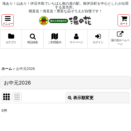
海あり！山あり！伊豆半島でいちばん南の道の駅。南伊豆町を中心としたが出荷
する直売所。
畑直送！海直送！豊富な品ぞろえが自慢です！
メニュー
カート
湯の花ホームペ
カテゴリ
商品検索
ご利用案内
マイページ
ログイン
ージ
ホーム
>
お中元2026
お中元2026
表示順変更
閉じる
0
件
表示数
:
並び順
: