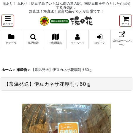
海あり！山あり！伊豆半島でいちばん南の道の駅。南伊豆町を中心としたが出荷
する直売所。
畑直送！海直送！豊富な品ぞろえが自慢です！
メニュー
カート
湯の花ホームペ
カテゴリ
商品検索
ご利用案内
マイページ
ログイン
ージ
ホーム
>
海産物
>
【常温発送】伊豆カネサ花厚削り60ｇ
【常温発送】伊豆カネサ花厚削り60ｇ