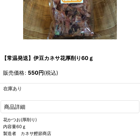
【常温発送】伊豆カネサ花厚削り60ｇ
販売価格
:
550
円
(税込)
在庫あり
商品詳細
花かつお(厚削り)
内容量60ｇ
製造者 カネサ鰹節商店