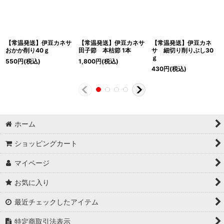
【常温発送】伊豆カネサ
【常温発送】伊豆カネサ
【常温発送】伊豆カネ
おかか削り40ｇ
田子節 本枯節 1本
サ 細切り削りぶし30
ｇ
550
円
(税込)
1,800
円
(税込)
430
円
(税込)
ホーム
ショッピングカート
マイページ
お気に入り
最近チェックしたアイテム
特定商取引法表示