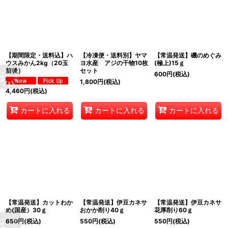
【期間限定・送料込】ハ
【冷凍便・送料別】ヤマ
【常温発送】磯のめぐみ
ウスみかん2kg（20玉
ヨ水産 アジの干物10枚
(極上)15ｇ
前後）
セット
600
円
(税込)
1,800
円
(税込)
4,460
円
(税込)
カートに入れる
カートに入れる
カートに入れる
【常温発送】カットわか
【常温発送】伊豆カネサ
【常温発送】伊豆カネサ
め(国産）30ｇ
おかか削り40ｇ
花厚削り60ｇ
650
円
(税込)
550
円
(税込)
550
円
(税込)