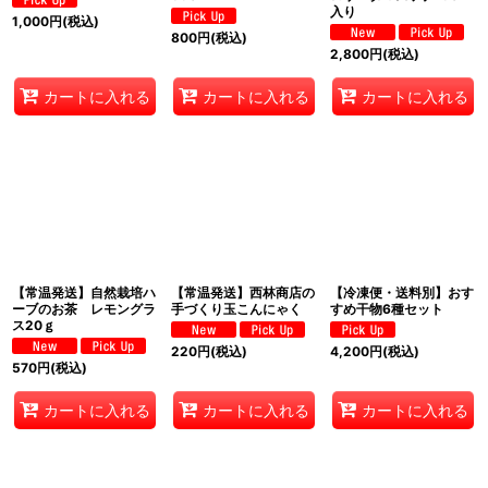
入り
1,000
円
(税込)
800
円
(税込)
2,800
円
(税込)
カートに入れる
カートに入れる
カートに入れる
【常温発送】自然栽培ハ
【常温発送】西林商店の
【冷凍便・送料別】おす
ーブのお茶 レモングラ
手づくり玉こんにゃく
すめ干物6種セット
ス20ｇ
220
円
(税込)
4,200
円
(税込)
570
円
(税込)
カートに入れる
カートに入れる
カートに入れる