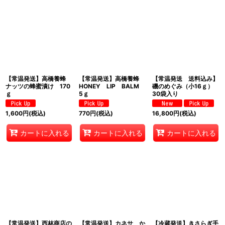
【常温発送】高橋養蜂
【常温発送】高橋養蜂
【常温発送 送料込み】
ナッツの蜂蜜漬け 170
HONEY LIP BALM
磯のめぐみ（小16ｇ）
ｇ
5ｇ
30袋入り
1,600
円
(税込)
770
円
(税込)
16,800
円
(税込)
カートに入れる
カートに入れる
カートに入れる
【常温発送】西林商店の
【常温発送】カネサ か
【冷蔵発送】きさらぎ手