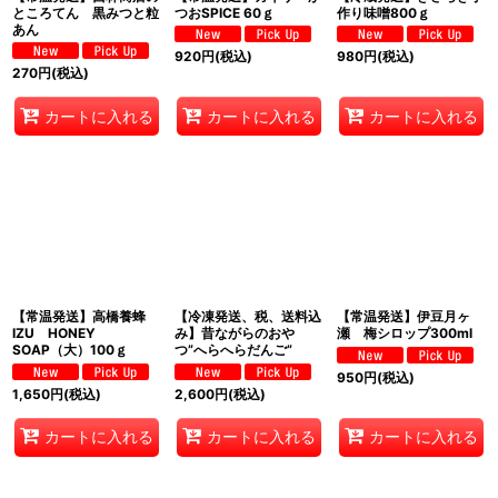
ところてん 黒みつと粒
つおSPICE 60ｇ
作り味噌800ｇ
あん
920
円
(税込)
980
円
(税込)
270
円
(税込)
カートに入れる
カートに入れる
カートに入れる
【常温発送】高橋養蜂
【冷凍発送、税、送料込
【常温発送】伊豆月ヶ
IZU HONEY
み】昔ながらのおや
瀬 梅シロップ300ml
SOAP（大）100ｇ
つ”へらへらだんご”
950
円
(税込)
1,650
円
(税込)
2,600
円
(税込)
カートに入れる
カートに入れる
カートに入れる