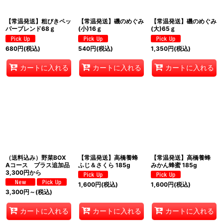
【常温発送】粗びきペッ
【常温発送】磯のめぐみ
【常温発送】磯のめぐみ
パーブレンド68ｇ
(小)16ｇ
(大)65ｇ
680
円
(税込)
540
円
(税込)
1,350
円
(税込)
カートに入れる
カートに入れる
カートに入れる
（送料込み）野菜BOX
【常温発送】高橋養蜂
【常温発送】高橋養蜂
Aコース プラス追加品
ふじ＆さくら 185g
みかん蜂蜜 185g
3,300円から
1,600
円
(税込)
1,600
円
(税込)
3,300
円
～
(税込)
カートに入れる
カートに入れる
カートに入れる