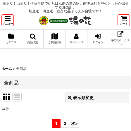
海あり！山あり！伊豆半島でいちばん南の道の駅。南伊豆町を中心としたが出荷
する直売所。
畑直送！海直送！豊富な品ぞろえが自慢です！
メニュー
カート
湯の花ホームペ
カテゴリ
商品検索
ご利用案内
マイページ
ログイン
ージ
ホーム
>
全商品
全商品
表示順変更
閉じる
74
件
表示数
:
1
2
次
»
並び順
: