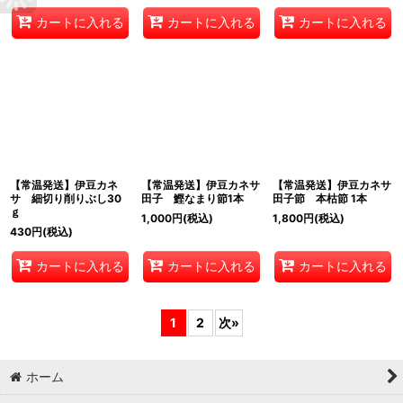
カートに入れる
カートに入れる
カートに入れる
【常温発送】伊豆カネ
【常温発送】伊豆カネサ
【常温発送】伊豆カネサ
サ 細切り削りぶし30
田子 鰹なまり節1本
田子節 本枯節 1本
ｇ
1,000
円
(税込)
1,800
円
(税込)
430
円
(税込)
カートに入れる
カートに入れる
カートに入れる
1
2
次
»
ホーム