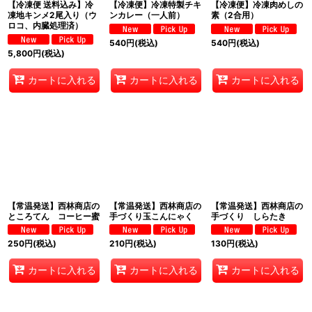
【冷凍便 送料込み】冷
【冷凍便】冷凍特製チキ
【冷凍便】冷凍肉めしの
凍地キンメ2尾入り（ウ
ンカレー（一人前）
素（2合用）
ロコ、内臓処理済）
540
円
(税込)
540
円
(税込)
5,800
円
(税込)
カートに入れる
カートに入れる
カートに入れる
【常温発送】西林商店の
【常温発送】西林商店の
【常温発送】西林商店の
ところてん コーヒー蜜
手づくり玉こんにゃく
手づくり しらたき
250
円
(税込)
210
円
(税込)
130
円
(税込)
カートに入れる
カートに入れる
カートに入れる