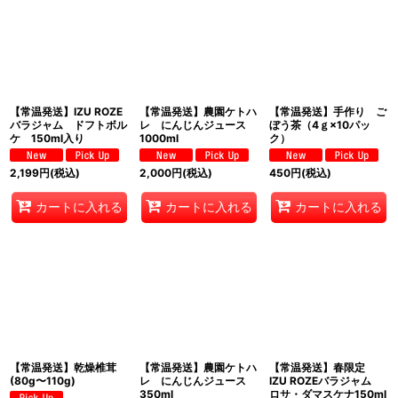
【常温発送】IZU ROZE
【常温発送】農園ケトハ
【常温発送】手作り ご
バラジャム ドフトボル
レ にんじんジュース
ぼう茶（4ｇ×10パッ
ケ 150ml入り
1000ml
ク）
2,199
円
(税込)
2,000
円
(税込)
450
円
(税込)
カートに入れる
カートに入れる
カートに入れる
【常温発送】乾燥椎茸
【常温発送】農園ケトハ
【常温発送】春限定
(80g〜110g)
レ にんじんジュース
IZU ROZEバラジャム
350ml
ロサ・ダマスケナ150ml