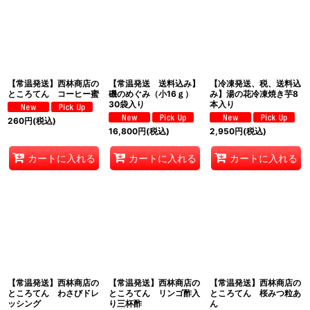
【常温発送】西林商店の
【常温発送 送料込み】
【冷凍発送、税、送料込
ところてん コーヒー蜜
磯のめぐみ（小16ｇ）
み】湯の花冷凍焼き芋8
30袋入り
本入り
260
円
(税込)
16,800
円
(税込)
2,950
円
(税込)
カートに入れる
カートに入れる
カートに入れる
【常温発送】西林商店の
【常温発送】西林商店の
【常温発送】西林商店の
ところてん わさびドレ
ところてん リンゴ酢入
ところてん 桜みつ粒あ
ッシング
り三杯酢
ん