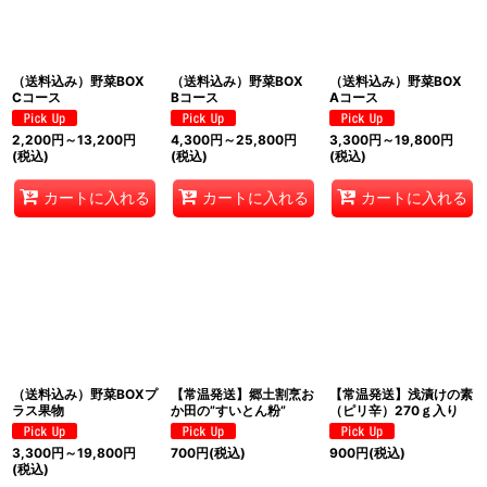
（送料込み）野菜BOX
（送料込み）野菜BOX
（送料込み）野菜BOX
Cコース
Bコース
Aコース
2,200
円
～13,200
円
4,300
円
～25,800
円
3,300
円
～19,800
円
(税込)
(税込)
(税込)
カートに入れる
カートに入れる
カートに入れる
（送料込み）野菜BOXプ
【常温発送】郷土割烹お
【常温発送】浅漬けの素
ラス果物
か田の”すいとん粉”
（ピリ辛）270ｇ入り
3,300
円
～19,800
円
700
円
(税込)
900
円
(税込)
(税込)