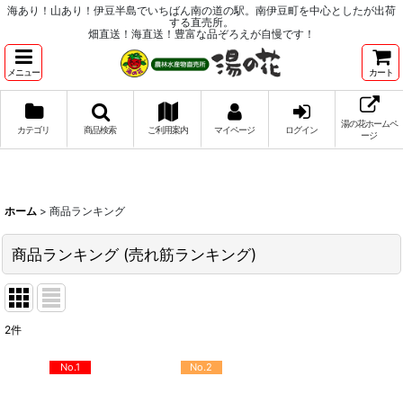
海あり！山あり！伊豆半島でいちばん南の道の駅。南伊豆町を中心としたが出荷
する直売所。
畑直送！海直送！豊富な品ぞろえが自慢です！
メニュー
カート
湯の花ホームペ
カテゴリ
商品検索
ご利用案内
マイページ
ログイン
ージ
ホーム
>
商品ランキング
商品ランキング
(
売れ筋ランキング
)
2
件
No.1
No.2