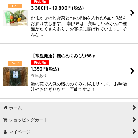
No.1
3,300
円
～19,800
円
(税込)
おまかせの旬野菜と旬の果物を入れた6品〜9品を
お届け致します。 南伊豆は、美味しいみかんの種
類がたくさんあり、お客様に喜ばれています。 そ
んな…
【常温発送】磯のめぐみ(大)65ｇ
No.2
1,350
円
(税込)
在庫あり
湯の花で人気の磯のめぐみお得用サイズ。 お味噌
汁やおにぎりなど、万能ですよ！
ホーム
ショッピングカート
マイページ