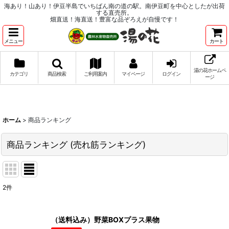
海あり！山あり！伊豆半島でいちばん南の道の駅。南伊豆町を中心としたが出荷
する直売所。
畑直送！海直送！豊富な品ぞろえが自慢です！
メニュー
カート
湯の花ホームペ
カテゴリ
商品検索
ご利用案内
マイページ
ログイン
ージ
ホーム
>
商品ランキング
商品ランキング
(
売れ筋ランキング
)
2
件
（送料込み）野菜BOXプラス果物