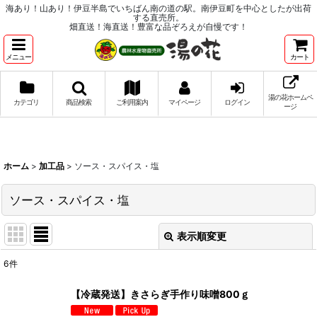
海あり！山あり！伊豆半島でいちばん南の道の駅。南伊豆町を中心としたが出荷
する直売所。
畑直送！海直送！豊富な品ぞろえが自慢です！
メニュー
カート
湯の花ホームペ
カテゴリ
商品検索
ご利用案内
マイページ
ログイン
ージ
ホーム
>
加工品
>
ソース・スパイス・塩
ソース・スパイス・塩
表示順変更
閉じる
6
件
表示数
:
【冷蔵発送】きさらぎ手作り味噌800ｇ
並び順
: