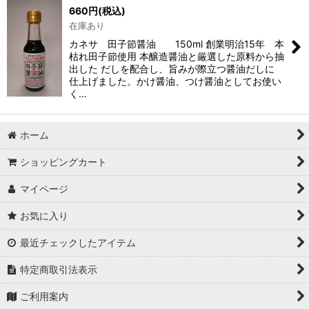
660
円
(税込)
在庫あり
カネサ 田子節醤油 150ml 創業明治15年 本
枯れ田子節使用 本醸造醤油と厳選した原料から抽
出した だしを配合し、旨みが際立つ醤油だしに
仕上げました。かけ醤油、つけ醤油としてお使い
く…
ホーム
ショッピングカート
マイページ
お気に入り
最近チェックしたアイテム
特定商取引法表示
ご利用案内