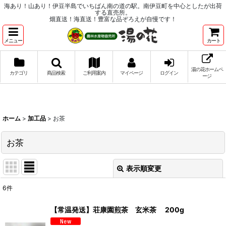
海あり！山あり！伊豆半島でいちばん南の道の駅。南伊豆町を中心としたが出荷
する直売所。
畑直送！海直送！豊富な品ぞろえが自慢です！
メニュー
カート
湯の花ホームペ
カテゴリ
商品検索
ご利用案内
マイページ
ログイン
ージ
ホーム
>
加工品
>
お茶
お茶
表示順変更
閉じる
6
件
表示数
:
【常温発送】荘康園煎茶 玄米茶 200g
並び順
: