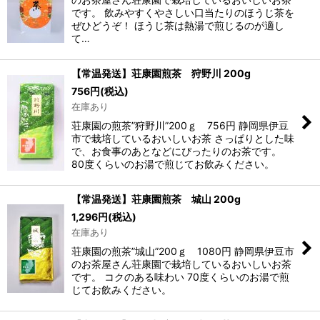
です。 飲みやすくやさしい口当たりのほうじ茶を
ぜひどうぞ！ ほうじ茶は熱湯で煎じるのが適し
て…
【常温発送】荘康園煎茶 狩野川 200g
756
円
(税込)
在庫あり
荘康園の煎茶”狩野川”200ｇ 756円 静岡県伊豆
市で栽培しているおいしいお茶 さっぱりとした味
で、お食事のあとなどにぴったりのお茶です。
80度くらいのお湯で煎じてお飲みください。
【常温発送】荘康園煎茶 城山 200g
1,296
円
(税込)
在庫あり
荘康園の煎茶”城山”200ｇ 1080円 静岡県伊豆市
のお茶屋さん荘康園で栽培しているおいしいお茶
です。 コクのある味わい 70度くらいのお湯で煎
じてお飲みください。