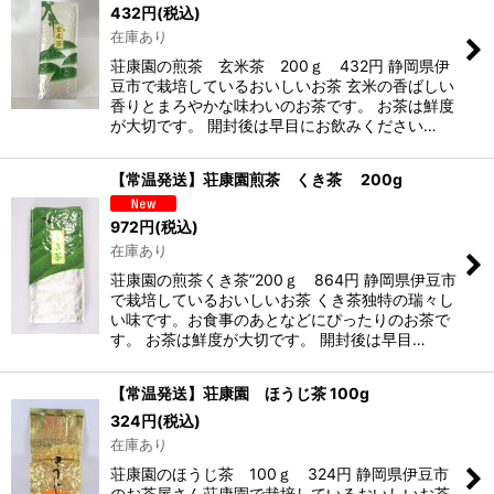
432
円
(税込)
在庫あり
絞り込む
荘康園の煎茶 玄米茶 200ｇ 432円 静岡県伊
豆市で栽培しているおいしいお茶 玄米の香ばしい
香りとまろやかな味わいのお茶です。 お茶は鮮度
が大切です。 開封後は早目にお飲みください…
【常温発送】荘康園煎茶 くき茶 200g
972
円
(税込)
在庫あり
荘康園の煎茶くき茶”200ｇ 864円 静岡県伊豆市
で栽培しているおいしいお茶 くき茶独特の瑞々し
い味です。お食事のあとなどにぴったりのお茶で
す。 お茶は鮮度が大切です。 開封後は早目…
【常温発送】荘康園 ほうじ茶 100g
324
円
(税込)
在庫あり
荘康園のほうじ茶 100ｇ 324円 静岡県伊豆市
のお茶屋さん荘康園で栽培しているおいしいお茶