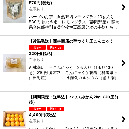
570
円
(税込)
在庫あり
ハーブのお茶 自然栽培レモングラス20ｇ入り
530円 原材料名：レモングラス（静岡県産） 静岡
県立東部特別支援学校伊豆高原分校の生徒たち…
【常温発送】西林商店の手づくり玉こんにゃく
220
円
(税込)
在庫あり
西林商店 玉こんにゃく 2玉入り（1玉約130
ｇ）210円 原材料：こんにゃく芋製粉（群馬県下
仁田町産） 水酸化カルシウム（凝固剤）
…
【期間限定・送料込】ハウスみかん2kg（20玉前
後）
4,460
円
(税込)
在庫あり
🍊ハウスみかん 2kg入り（20玉前後）🍊 期間