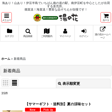
海あり！山あり！伊豆半島でいちばん南の道の駅。南伊豆町を中心としたが出荷
する直売所。
畑直送！海直送！豊富な品ぞろえが自慢です！
メニュー
カート
湯の花ホームペ
カテゴリ
商品検索
ご利用案内
マイページ
ログイン
ージ
ホーム
>
新着商品
新着商品
表示順変更
閉じる
35
件
表示数
:
【サマーギフト・送料別】夏の涼味セット
並び順
: