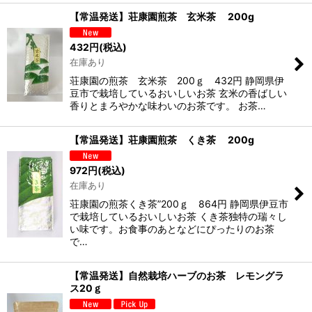
【常温発送】荘康園煎茶 玄米茶 200g
432
円
(税込)
在庫あり
荘康園の煎茶 玄米茶 200ｇ 432円 静岡県伊
豆市で栽培しているおいしいお茶 玄米の香ばしい
香りとまろやかな味わいのお茶です。 お茶…
【常温発送】荘康園煎茶 くき茶 200g
972
円
(税込)
在庫あり
荘康園の煎茶くき茶”200ｇ 864円 静岡県伊豆市
で栽培しているおいしいお茶 くき茶独特の瑞々し
い味です。お食事のあとなどにぴったりのお茶
で…
【常温発送】自然栽培ハーブのお茶 レモングラ
ス20ｇ