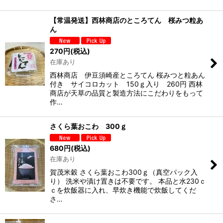
【常温発送】西林商店のところてん 桜みつ粒あ
ん
270
円
(税込)
在庫あり
西林商店 伊豆須崎産ところてん 桜みつと粒あん
付き サイコロカット 150ｇ入り 260円 西林
商店が天草の品質と製造方法にこだわりをもって
作…
さくら葉おこわ 300ｇ
680
円
(税込)
在庫あり
賀茂米穀 さくら葉おこわ300ｇ（真空パック入
り） 洗米や漬け置きは不要です。 本品と水230ｃ
ｃを炊飯器に入れ、早炊き機能で炊飯してくだ
さ…