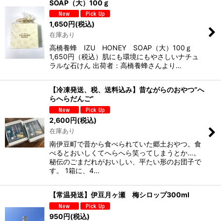
SOAP（大）100ｇ
1,650
円
(税込)
在庫あり
高橋養蜂 IZU HONEY SOAP（大）100ｇ
1,650円（税込）肌にも環境にもやさしいナチュ
ラルな石けん 出荷者：高橋養蜂さんより…
【冷凍発送、税、送料込み】昔ながらのおやつ”へ
らへらだんご”
2,600
円
(税込)
在庫あり
南伊豆町で昔から食べられていた郷土おやつ。食
べるとおいしくてへらへら笑ってしまうとか…。
秘伝のごまだれがおいしい、平たい形のお団子で
す。 1箱に、4…
【常温発送】伊豆月ヶ瀬 梅シロップ300ml
950
円
(税込)