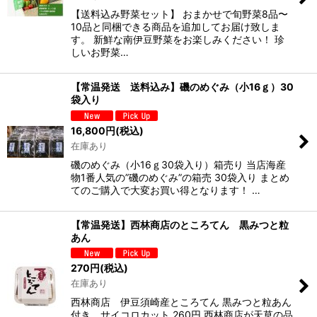
【送料込み野菜セット】 おまかせで旬野菜8品〜
10品と同梱できる商品を追加してお届け致しま
す。 新鮮な南伊豆野菜をお楽しみください！ 珍
しいお野菜…
【常温発送 送料込み】磯のめぐみ（小16ｇ）30
袋入り
16,800
円
(税込)
在庫あり
磯のめぐみ（小16ｇ30袋入り）箱売り 当店海産
物1番人気の”磯のめぐみ”の箱売 30袋入り まとめ
てのご購入で大変お買い得となります！ …
【常温発送】西林商店のところてん 黒みつと粒
あん
270
円
(税込)
在庫あり
西林商店 伊豆須崎産ところてん 黒みつと粒あん
付き サイコロカット 260円 西林商店が天草の品