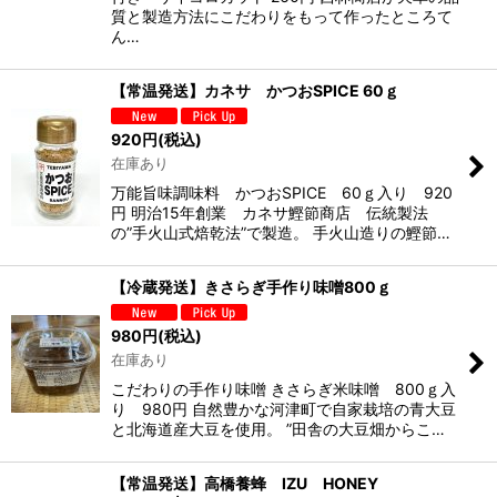
質と製造方法にこだわりをもって作ったところて
ん…
【常温発送】カネサ かつおSPICE 60ｇ
920
円
(税込)
在庫あり
万能旨味調味料 かつおSPICE 60ｇ入り 920
円 明治15年創業 カネサ鰹節商店 伝統製法
の”手火山式焙乾法”で製造。 手火山造りの鰹節…
【冷蔵発送】きさらぎ手作り味噌800ｇ
980
円
(税込)
在庫あり
こだわりの手作り味噌 きさらぎ米味噌 800ｇ入
り 980円 自然豊かな河津町で自家栽培の青大豆
と北海道産大豆を使用。 ”田舎の大豆畑からこ…
【常温発送】高橋養蜂 IZU HONEY