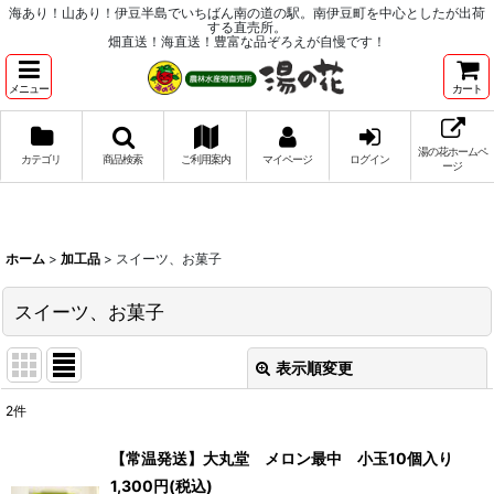
海あり！山あり！伊豆半島でいちばん南の道の駅。南伊豆町を中心としたが出荷
する直売所。
畑直送！海直送！豊富な品ぞろえが自慢です！
メニュー
カート
湯の花ホームペ
カテゴリ
商品検索
ご利用案内
マイページ
ログイン
ージ
ホーム
>
加工品
>
スイーツ、お菓子
スイーツ、お菓子
表示順変更
閉じる
2
件
表示数
:
【常温発送】大丸堂 メロン最中 小玉10個入り
1,300
円
(税込)
並び順
: