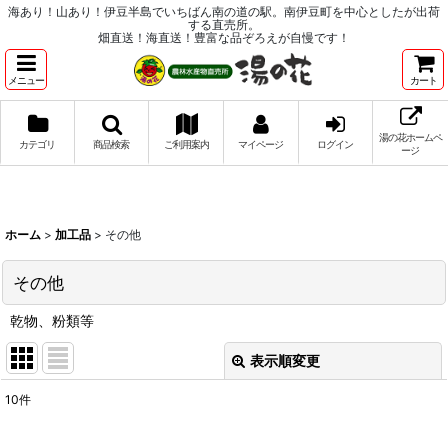
海あり！山あり！伊豆半島でいちばん南の道の駅。南伊豆町を中心としたが出荷
する直売所。
畑直送！海直送！豊富な品ぞろえが自慢です！
メニュー
カート
湯の花ホームペ
カテゴリ
商品検索
ご利用案内
マイページ
ログイン
ージ
ホーム
>
加工品
>
その他
その他
乾物、粉類等
表示順変更
閉じる
10
件
表示数
: